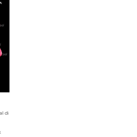
l di
k